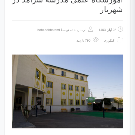
شهریار
23 آبان 1403
ارسال شده توسط
behzadkhatami
کنکوری
790 بازدید