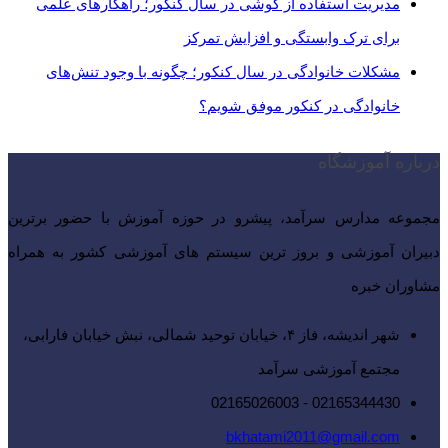
مدیریت استفاده از گوشی در سال کنکور؛ راهکارهای علمی
برای ترک وابستگی و افزایش تمرکز
مشکلات خانوادگی در سال کنکور؛ چگونه با وجود تنش‌های
خانوادگی در کنکور موفق شویم؟
درباره آموزشگاه
مجموعه مدارس سرآمد، پیشرو در حوزه آموزش با حضور برترین
دبیران آموزشی و بروز ترین سیستم های آموزشی کشور به همراه
مشاوران خبره
شهر اندیشه، فاز ۴، خیابان توحید شمالی، نبش خیابان فارابی،
مجتمع آموزشی سرآمد
02165344430 - 02165026003
bkhatami2011@gmail.com