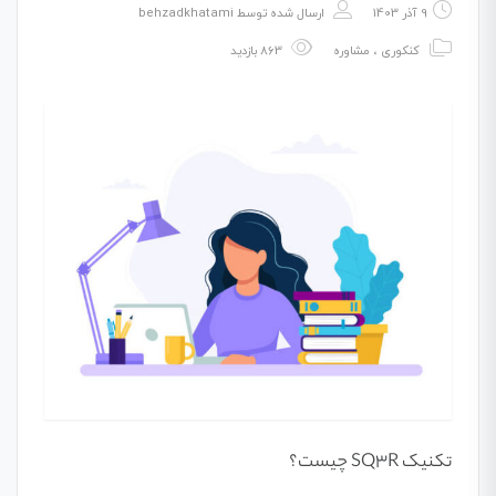
9 آذر 1403
ارسال شده توسط
behzadkhatami
کنکوری
،
مشاوره
863 بازدید
تکنیک SQ3R چیست؟