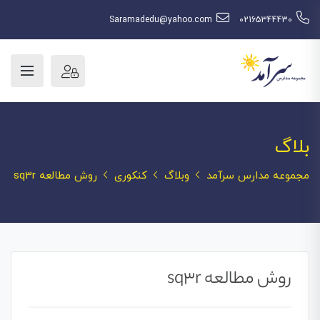
Saramadedu@yahoo.com
02165344430
بلاگ
مجموعه مدارس سرآمد
وبلاگ
کنکوری
روش مطالعه sq3r
روش مطالعه sq3r