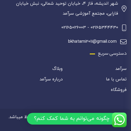
شهر اندیشه، فاز ۴، خیابان توحید شمالی، نبش خیابان
فارابی، مجتمع آموزشی سرآمد
02165344430 - 02165026003
bkhatami2011@gmail.com
دسترسی سریع
سرآمد
وبلاگ
تماس با ما
درباره سرآمد
فروشگاه
تمامی حقوق این سایت برای آموزشگاه سرآمد محفوظ میباشد.
چگونه می‌توانم به شما کمک کنم؟