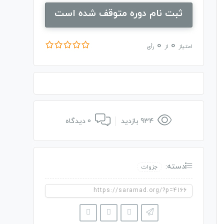
ثبت نام دوره متوقف شده است
0
0
امتیاز
از
رأی
934 بازدید
0 دیدگاه
دسته:
جزوات