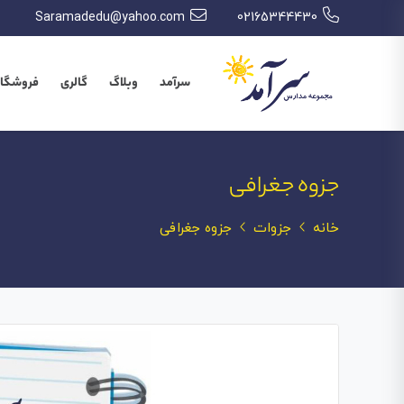
Saramadedu@yahoo.com
02165344430
سرآمد
وبلاگ
گالری
فروشگاه
جزوه جغرافی
خانه
جزوات
جزوه جغرافی